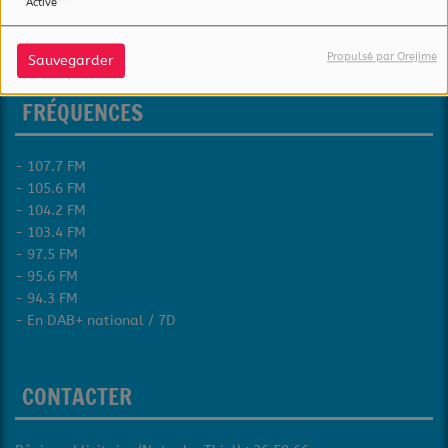
Activé
4620 Differdange
Luxembourg
Propulsé par Orejime
Sauvegarder
FRÉQUENCES
- 107.7 FM
- 105.6 FM
- 104.2 FM
- 103.4 FM
- 97.5 FM
- 95.6 FM
- 94.3 FM
- En DAB+ national / 7D
CONTACTER