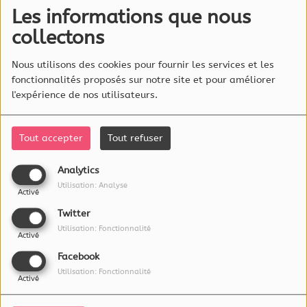
(L’email est obligatoire )
Les informations que nous
Mot de passe
collectons
(Le mot de passe est obligatoire)
Se connecter
Nous utilisons des cookies pour fournir les services et les
fonctionnalités proposés sur notre site et pour améliorer
Mot de passe oublié ?
l'expérience de nos utilisateurs.
Tout accepter
Tout refuser
À PROPOS
Analytics
Utilisation: Analyse
Activé
L'essentiel Radio est éditée par :
Twitter
RadioLux S.A.
Utilisation: Fonctionnalité
Activé
115a, rue Emile Mark
4620 Differdange
Facebook
Luxembourg
Utilisation: Fonctionnalité
Activé