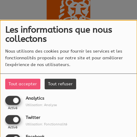
Les informations que nous
collectons
Nous utilisons des cookies pour fournir les services et les
fonctionnalités proposés sur notre site et pour améliorer
Écouter le podcast
l'expérience de nos utilisateurs.
Tout savoir sur les moyens de
paiement avec ING
Tout accepter
Tout refuser
Analytics
Utilisation: Analyse
Activé
Twitter
À PROPOS
Utilisation: Fonctionnalité
Activé
Facebook