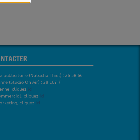
ONTACTER
e publicitaire (Natacha Thiel) : 26 58 66
nne (Studio On Air) : 28 107 7
tenne, cliquez
ici
ommercial, cliquez
ici
arketing, cliquez
ici