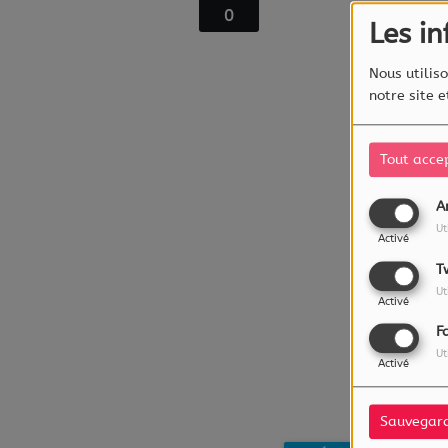
0
Les i
Nous utiliso
notre site 
Tout acce
A
Ut
Activé
T
Ut
Activé
F
Ut
Activé
Sauvegar