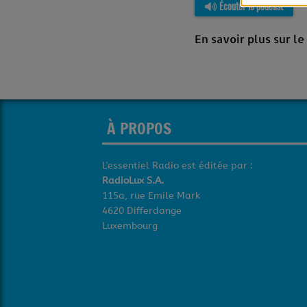
Écouter le podcast
En savoir plus sur l
À PROPOS
L'essentiel Radio est éditée par :
RadioLux S.A.
115a, rue Emile Mark
4620 Differdange
Luxembourg