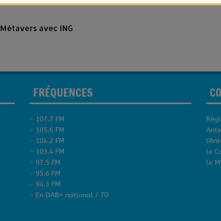
e Métavers avec ING
FRÉQUENCES
C
- 107.7 FM
Régi
- 105.6 FM
Ante
- 104.2 FM
l'An
- 103.4 FM
le C
- 97.5 FM
le M
- 95.6 FM
- 94.3 FM
- En DAB+ national / 7D