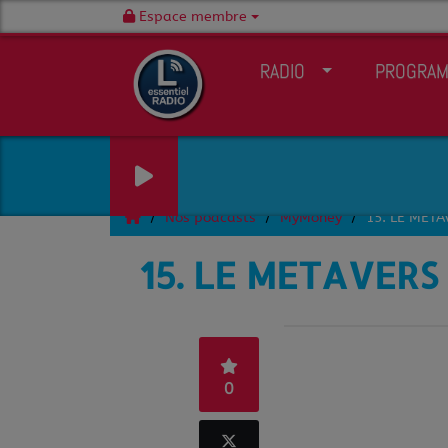
Espace membre
RADIO
PROGRA
Nos podcasts
MyMoney
15. LE MET
15. LE METAVERS
0