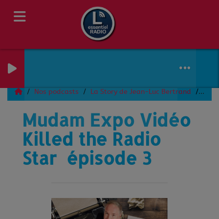
Nos podcasts
La Story de Jean-Luc Bertrand
Muda
Mudam Expo Vidéo
Killed the Radio
Star épisode 3