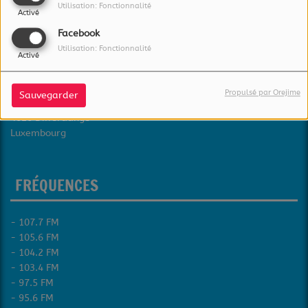
Utilisation: Fonctionnalité
Activé
À PROPOS
Facebook
Utilisation: Fonctionnalité
Activé
L'essentiel Radio est éditée par :
RadioLux S.A.
Propulsé par Orejime
Sauvegarder
115a, rue Emile Mark
4620 Differdange
Luxembourg
FRÉQUENCES
- 107.7 FM
- 105.6 FM
- 104.2 FM
- 103.4 FM
- 97.5 FM
- 95.6 FM