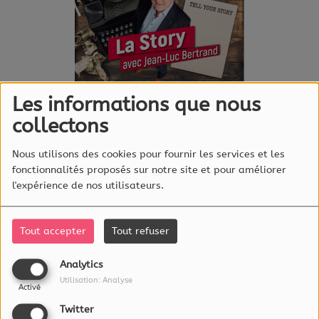
Les informations que nous
Écouter le podcast
collectons
Le Mudam organise
Nous utilisons des cookies pour fournir les services et les
l'exposition «Video Killed
fonctionnalités proposés sur notre site et pour améliorer
the Radio Star». Une
l'expérience de nos utilisateurs.
commissaire est cette
semaine l'invitée de «La
Tout accepter
Tout refuser
Story» de Jean-Luc Bertrand
Analytics
Utilisation: Analyse
Activé
Twitter