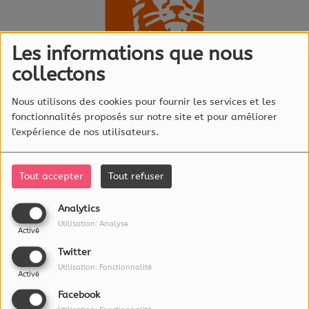
Les informations que nous
collectons
Nous utilisons des cookies pour fournir les services et les
Écouter le podcast
fonctionnalités proposés sur notre site et pour améliorer
l'expérience de nos utilisateurs.
En savoir plus sur le
Métavers avec ING
Tout accepter
Tout refuser
Analytics
Utilisation: Analyse
Activé
À PROPOS
Twitter
Utilisation: Fonctionnalité
Activé
L'essentiel Radio est éditée par :
Facebook
RadioLux S.A.