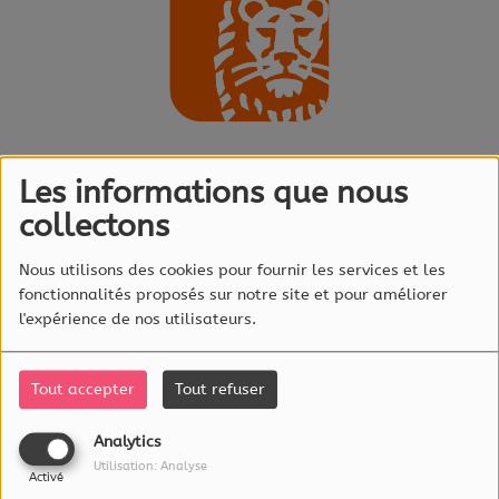
Les informations que nous
Écouter le podcast
collectons
Avec l’année nouvelle qui
Nous utilisons des cookies pour fournir les services et les
fonctionnalités proposés sur notre site et pour améliorer
s’annonce, on a quelque fois
l'expérience de nos utilisateurs.
des envies d’indépendance.
Beaucoup se demandent si
c’est compliqué de sauter le
Tout accepter
Tout refuser
pas et de devenir auto-
entrepreneur ou de fonder sa
Analytics
boîte au Luxembourg.
Utilisation: Analyse
Activé