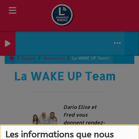
Équipe
Animation
La WAKE UP Team
La WAKE UP Team
Dario Elise et
Fred vous
donnent rendez-
vous tous les
Les informations que nous
matins de 6h à