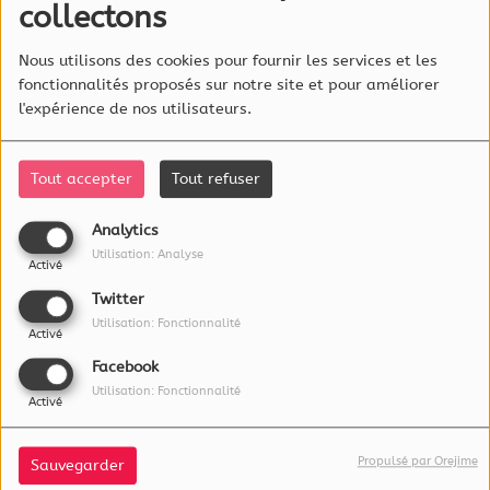
collectons
10h dans le
20127
VUES
Wake-up Lux !
Nous utilisons des cookies pour fournir les services et les
fonctionnalités proposés sur notre site et pour améliorer
l'expérience de nos utilisateurs.
Tout accepter
Tout refuser
À PROPOS
Analytics
L'essentiel Radio est éditée par :
Utilisation: Analyse
Activé
RadioLux S.A.
Twitter
115a, rue Emile Mark
4620 Differdange
Utilisation: Fonctionnalité
Activé
Luxembourg
Facebook
Utilisation: Fonctionnalité
Activé
FRÉQUENCES
Propulsé par Orejime
Sauvegarder