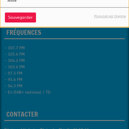
Activé
4620 Differdange
Luxembourg
Propulsé par Orejime
Sauvegarder
FRÉQUENCES
- 107.7 FM
- 105.6 FM
- 104.2 FM
- 103.4 FM
- 97.5 FM
- 95.6 FM
- 94.3 FM
- En DAB+ national / 7D
CONTACTER