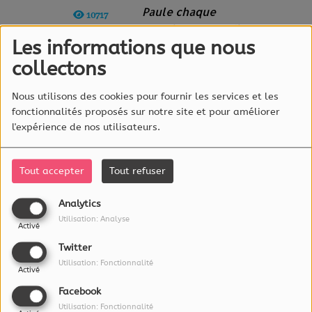
Paule chaque
10717
premier mercredi
VUES
Les informations que nous
du mois de 15h à
16h dans Happy Lux Hours !
collectons
En collaboration avec
Nous utilisons des cookies pour fournir les services et les
Janette Magazine..., "le mag
fonctionnalités proposés sur notre site et pour améliorer
l'expérience de nos utilisateurs.
féminin" numéro 1 au
Luxembourg.
Tout accepter
Tout refuser
Analytics
Utilisation: Analyse
Activé
À PROPOS
Twitter
Utilisation: Fonctionnalité
Activé
L'essentiel Radio est éditée par :
RadioLux S.A.
Facebook
115a, rue Emile Mark
Utilisation: Fonctionnalité